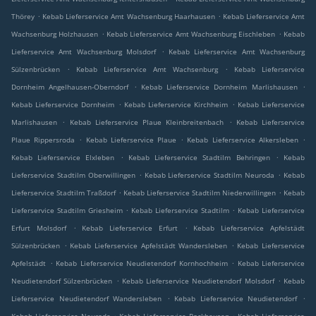
.
.
Thörey
Kebab Lieferservice Amt Wachsenburg Haarhausen
Kebab Lieferservice Amt
.
.
Wachsenburg Holzhausen
Kebab Lieferservice Amt Wachsenburg Eischleben
Kebab
.
Lieferservice Amt Wachsenburg Molsdorf
Kebab Lieferservice Amt Wachsenburg
.
.
Sülzenbrücken
Kebab Lieferservice Amt Wachsenburg
Kebab Lieferservice
.
.
Dornheim Angelhausen-Oberndorf
Kebab Lieferservice Dornheim Marlishausen
.
.
Kebab Lieferservice Dornheim
Kebab Lieferservice Kirchheim
Kebab Lieferservice
.
.
Marlishausen
Kebab Lieferservice Plaue Kleinbreitenbach
Kebab Lieferservice
.
.
.
Plaue Rippersroda
Kebab Lieferservice Plaue
Kebab Lieferservice Alkersleben
.
.
Kebab Lieferservice Elxleben
Kebab Lieferservice Stadtilm Behringen
Kebab
.
.
Lieferservice Stadtilm Oberwillingen
Kebab Lieferservice Stadtilm Neuroda
Kebab
.
.
Lieferservice Stadtilm Traßdorf
Kebab Lieferservice Stadtilm Niederwillingen
Kebab
.
.
Lieferservice Stadtilm Griesheim
Kebab Lieferservice Stadtilm
Kebab Lieferservice
.
.
Erfurt Molsdorf
Kebab Lieferservice Erfurt
Kebab Lieferservice Apfelstädt
.
.
Sülzenbrücken
Kebab Lieferservice Apfelstädt Wandersleben
Kebab Lieferservice
.
.
Apfelstädt
Kebab Lieferservice Neudietendorf Kornhochheim
Kebab Lieferservice
.
.
Neudietendorf Sülzenbrücken
Kebab Lieferservice Neudietendorf Molsdorf
Kebab
.
.
Lieferservice Neudietendorf Wandersleben
Kebab Lieferservice Neudietendorf
.
.