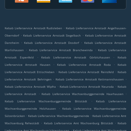
.
Kebab Lieferservice Arnstadt Rudisleben
Kebab Lieferservice Arnstadt Angelhausen-
.
.
Oberndorf
Kebab Lieferservice Arnstadt Siegelbach
Kebab Lieferservice Arnstadt
.
.
Dannheim
Kebab Lieferservice Arnstadt Dosdorf
Kebab Lieferservice Arnstadt
.
.
Marlishausen
Kebab Lieferservice Arnstadt Branchewinda
Kebab Lieferservice
.
.
Arnstadt Espenfeld
Kebab Lieferservice Arnstadt Görbitzhausen
Kebab
.
.
Lieferservice Arnstadt Hausen
Kebab Lieferservice Arnstadt Roda
Kebab
.
.
Lieferservice Arnstadt Ettischleben
Kebab Lieferservice Arnstadt Reinsfeld
Kebab
.
.
Lieferservice Arnstadt Behringen
Kebab Lieferservice Arnstadt Kettmannshausen
.
.
Kebab Lieferservice Arnstadt Wipfra
Kebab Lieferservice Arnstadt Neuroda
Kebab
.
.
Lieferservice Arnstadt
Kebab Lieferservice Wachsenburggemeinde Haarhausen
.
Kebab Lieferservice Wachsenburggemeinde Bittstädt
Kebab Lieferservice
.
Wachsenburggemeinde Holzhausen
Kebab Lieferservice Wachsenburggemeinde
.
.
Sülzenbrücken
Kebab Lieferservice Wachsenburggemeinde
Kebab Lieferservice Amt
.
.
Wachsenburg Rehestädt
Kebab Lieferservice Amt Wachsenburg Bittstädt
Kebab
.
Lieferservice Amt Wachsenburg Ichtershausen
Kebab Lieferservice Amt Wachsenburg