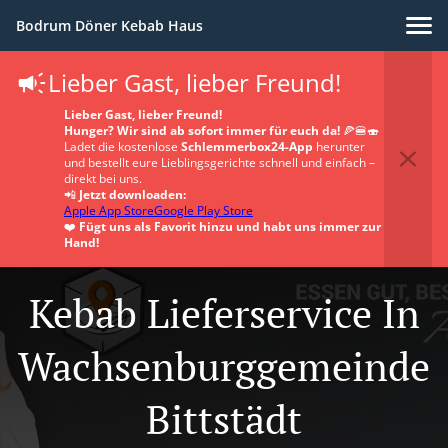
Bodrum Döner Kebab Haus
Lieber Gast, lieber Freund!
Lieber Gast, lieber Freund!
Hunger? Wir sind ab sofort immer für euch da!
🍕🍔🍣
Ladet die kostenlose
Schlemmerbox24-App
herunter
und bestellt eure Lieblingsgerichte schnell und einfach –
direkt bei uns.
📲
Jetzt downloaden:
Apple App Store
Google Play Store
❤️
Fügt uns als Favorit hinzu und habt uns immer zur
Hand!
Kebab Lieferservice In
Wachsenburggemeinde
Bittstädt