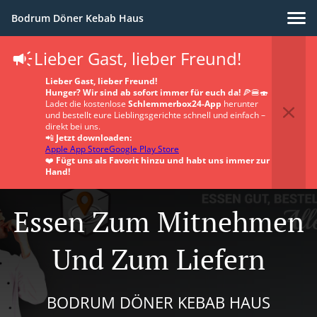
Bodrum Döner Kebab Haus
Lieber Gast, lieber Freund!
Lieber Gast, lieber Freund!
Hunger? Wir sind ab sofort immer für euch da!
🍕🍔🍣
Ladet die kostenlose
Schlemmerbox24-App
herunter
und bestellt eure Lieblingsgerichte schnell und einfach –
direkt bei uns.
📲
Jetzt downloaden:
Apple App Store
Google Play Store
❤️
Fügt uns als Favorit hinzu und habt uns immer zur
Hand!
Essen Zum Mitnehmen
Und Zum Liefern
BODRUM DÖNER KEBAB HAUS