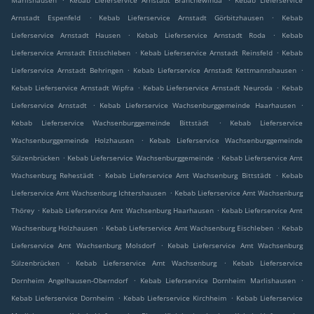
Marlishausen
Kebab Lieferservice Arnstadt Branchewinda
Kebab Lieferservice
.
.
Arnstadt Espenfeld
Kebab Lieferservice Arnstadt Görbitzhausen
Kebab
.
.
Lieferservice Arnstadt Hausen
Kebab Lieferservice Arnstadt Roda
Kebab
.
.
Lieferservice Arnstadt Ettischleben
Kebab Lieferservice Arnstadt Reinsfeld
Kebab
.
.
Lieferservice Arnstadt Behringen
Kebab Lieferservice Arnstadt Kettmannshausen
.
.
Kebab Lieferservice Arnstadt Wipfra
Kebab Lieferservice Arnstadt Neuroda
Kebab
.
.
Lieferservice Arnstadt
Kebab Lieferservice Wachsenburggemeinde Haarhausen
.
Kebab Lieferservice Wachsenburggemeinde Bittstädt
Kebab Lieferservice
.
Wachsenburggemeinde Holzhausen
Kebab Lieferservice Wachsenburggemeinde
.
.
Sülzenbrücken
Kebab Lieferservice Wachsenburggemeinde
Kebab Lieferservice Amt
.
.
Wachsenburg Rehestädt
Kebab Lieferservice Amt Wachsenburg Bittstädt
Kebab
.
Lieferservice Amt Wachsenburg Ichtershausen
Kebab Lieferservice Amt Wachsenburg
.
.
Thörey
Kebab Lieferservice Amt Wachsenburg Haarhausen
Kebab Lieferservice Amt
.
.
Wachsenburg Holzhausen
Kebab Lieferservice Amt Wachsenburg Eischleben
Kebab
.
Lieferservice Amt Wachsenburg Molsdorf
Kebab Lieferservice Amt Wachsenburg
.
.
Sülzenbrücken
Kebab Lieferservice Amt Wachsenburg
Kebab Lieferservice
.
.
Dornheim Angelhausen-Oberndorf
Kebab Lieferservice Dornheim Marlishausen
.
.
Kebab Lieferservice Dornheim
Kebab Lieferservice Kirchheim
Kebab Lieferservice
.
.