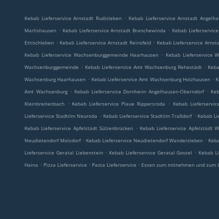
.
Kebab Lieferservice Arnstadt Rudisleben
Kebab Lieferservice Arnstadt Angelh
.
.
Marlishausen
Kebab Lieferservice Arnstadt Branchewinda
Kebab Lieferservice
.
.
Ettischleben
Kebab Lieferservice Arnstadt Reinsfeld
Kebab Lieferservice Arnst
.
Kebab Lieferservice Wachsenburggemeinde Haarhausen
Kebab Lieferservice 
.
.
Wachsenburggemeinde
Kebab Lieferservice Amt Wachsenburg Rehestädt
Keba
.
.
Wachsenburg Haarhausen
Kebab Lieferservice Amt Wachsenburg Holzhausen
K
.
.
Amt Wachsenburg
Kebab Lieferservice Dornheim Angelhausen-Oberndorf
Keb
.
.
Kleinbreitenbach
Kebab Lieferservice Plaue Rippersroda
Kebab Lieferservic
.
.
Lieferservice Stadtilm Neuroda
Kebab Lieferservice Stadtilm Traßdorf
Kebab Li
.
Kebab Lieferservice Apfelstädt Sülzenbrücken
Kebab Lieferservice Apfelstädt 
.
.
Neudietendorf Molsdorf
Kebab Lieferservice Neudietendorf Wandersleben
Keba
.
.
Lieferservice Geratal Liebenstein
Kebab Lieferservice Geratal Gossel
Kebab Li
.
.
.
Haina
Pizza Lieferservice
Pasta Lieferservice
Essen zum mitnehmen und zum L