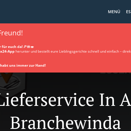
MENÜ
ES
 Freund!
 für euch da!
🍕🍔🍣
x24-App
herunter und bestellt eure Lieblingsgerichte schnell und einfach – direkt
d habt uns immer zur Hand!
ieferservice In 
Branchewinda