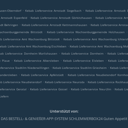
.
.
ausen-Oberndorf
Kebab Lieferservice Arnstadt Siegelbach
Kebab Lieferservice Arnstadt
.
.
 Arnstadt Espenfeld
Kebab Lieferservice Arnstadt Görbitzhausen
Kebab Lieferservice Ar
.
.
adt Behringen
Kebab Lieferservice Arnstadt Kettmannshausen
Kebab Lieferservice Arnsta
.
.
Wachsenburggemeinde Bittstädt
Kebab Lieferservice Wachsenburggemeinde Holzhausen
.
b Lieferservice Amt Wachsenburg Bittstädt
Kebab Lieferservice Amt Wachsenburg Ichter
.
ebab Lieferservice Amt Wachsenburg Eischleben
Kebab Lieferservice Amt Wachsenburg Mol
.
.
ab Lieferservice Dornheim Marlishausen
Kebab Lieferservice Dornheim
Kebab Liefers
.
.
.
e Plaue
Kebab Lieferservice Alkersleben
Kebab Lieferservice Elxleben
Kebab Liefers
.
.
eferservice Stadtilm Niederwillingen
Kebab Lieferservice Stadtilm Griesheim
Kebab Liefer
.
.
Wandersleben
Kebab Lieferservice Apfelstädt
Kebab Lieferservice Neudietendorf Kornh
.
.
b Lieferservice Neudietendorf
Kebab Lieferservice Neuroda
Kebab Lieferservice Rockhau
.
.
.
eferservice Geratal
Kebab Lieferservice Gossel
Kebab Lieferservice Neu-Ulm
Kebab Li
iefern
Unterstützt von:
DAS BESTELL- & GENIEßER-APP-SYSTEM SCHLEMMERBOX24 Guten Appetit