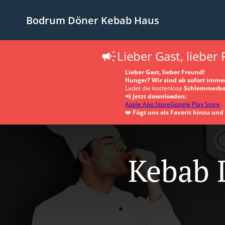
Bodrum Döner Kebab Haus
Lieber Gast, lieber
Lieber Gast, lieber Freund!
Hunger? Wir sind ab sofort immer
Ladet die kostenlose
Schlemmerbo
📲
Jetzt downloaden:
Apple App Store
Google Play Store
❤️
Fügt uns als Favorit hinzu un
Kebab L