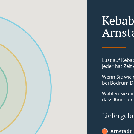
Kebab 
Arnst
Lust auf Keba
jeder hat Zeit
Wenn Sie wie 
bei Bodrum Dö
Wählen Sie ei
dass Ihnen uns
Liefergeb
Arnstadt
,